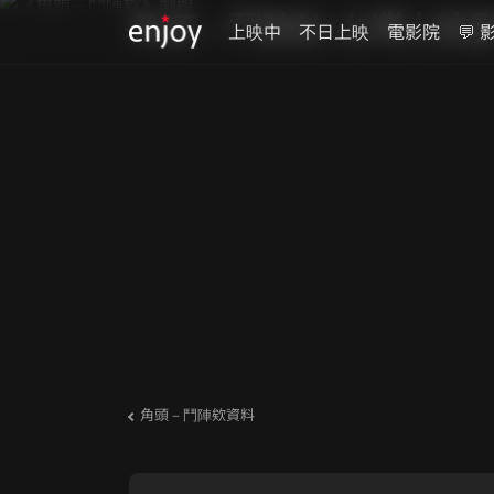
角頭－鬥陣欸 台灣上映
上映中
不日上映
電影院
💬 
角頭－鬥陣欸資料