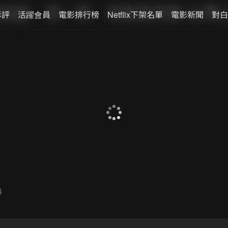
城篇 第一章 猗窩座再襲 台灣
影評
活躍會員
電影排行榜
Netflix下架名單
電影新聞
對白
料