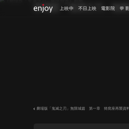
劇場版「鬼滅之刃」無限
上映中
不日上映
電影院
💬 
劇場版「鬼滅之刃」無限城篇 第一章 猗窩座再襲資