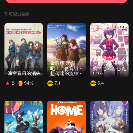
你可能也喜歡...
小鳥遊六花・改
電影版 吹響
～劇場版 中二
吧！上低音號～
病でも恋がした
涼宮春日的消失
想傳達的旋律～
い!～
B
94%
7.1
6.4