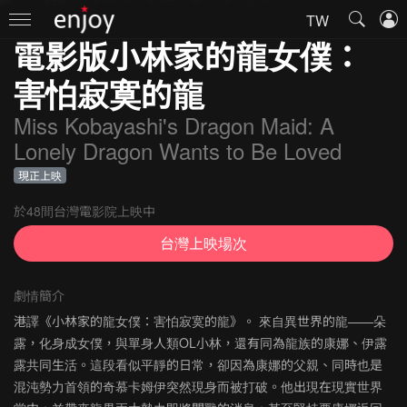
TW
電影版小林家的龍女僕：
害怕寂寞的龍
Miss Kobayashi's Dragon Maid: A
Lonely Dragon Wants to Be Loved
現正上映
於48間台灣電影院上映中
台灣上映場次
劇情簡介
港譯《小林家的龍女僕：害怕寂寞的龍》。 來自異世界的龍——朵
露，化身成女僕，與單身人類OL小林，還有同為龍族的康娜、伊露
露共同生活。這段看似平靜的日常，卻因為康娜的父親、同時也是
混沌勢力首領的奇慕卡姆伊突然現身而被打破。他出現在現實世界