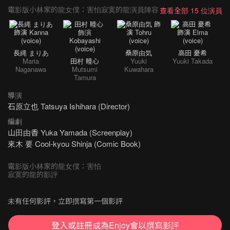
電影版小林家的龍女僕：害怕寂寞的龍演員陣容
查看全部 15 位演員
長縄 まりあ
桑原由気
高田 憂希
Maria
田村 睦心
Yuuki
Yuuki Takada
Naganawa
Mutsumi
Kuwahara
Tamura
導演
石原立也 Tatsuya Ishihara (Director)
編劇
山田由香 Yuka Yamada (Screenplay)
來木 要 Cool-kyou Shinja (Comic Book)
電影版小林家的龍女僕：害怕
寂寞的龍的影評
未有任何影評，立即撰寫第一個影評
登入或註冊成為Enjoy會以撰寫影評