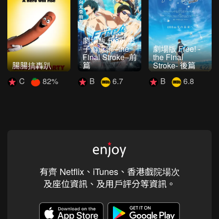
劇場版 Free! 男
子游泳部–the
劇場版 Free! -
Final Stroke–前
the Final
腸腸搞轟趴
篇
Stroke- 後篇
C
82%
B
6.7
B
6.8
有齊 Netflix、iTunes、香港戲院場次
及座位資訊、及用戶評分等資訊。