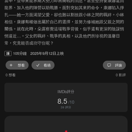
當中，並帶來龍界兩大勢力即將開戰的消息，甚至堅持要康娜返回
龍界、加入他的陣營以助戰勝。面對突如其來的命令，康娜陷入掙
扎——她一方面渴望父愛，卻也難以割捨跟小林之間的羈絆。小林
相信，康娜有權做出屬於自己的選擇，並努力修補她跟父親之間的
關係。就在此時，朵露察覺這場戰爭背後，似乎還有更深的陰謀悄
悄逼近…。父女的羈絆、戰爭的真相，以及他們所珍視的溫馨日
常，究竟能否成功守住呢？
105分鐘
2025年9月12日上映
想看
看過
評論
0 想看
0 影評
IMDb評分
8.5
/10
39 評分