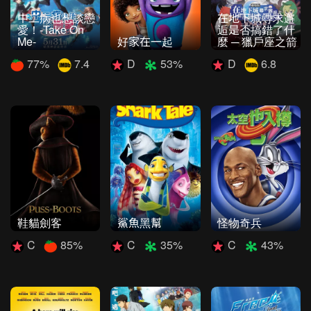
中二病也想談戀
在地下城尋求邂
愛！-Take On
逅是否搞錯了什
Me-
好家在一起
麼 ─ 獵戶座之箭
77%
7.4
D
53%
D
6.8
鞋貓劍客
鯊魚黑幫
怪物奇兵
C
85%
C
35%
C
43%