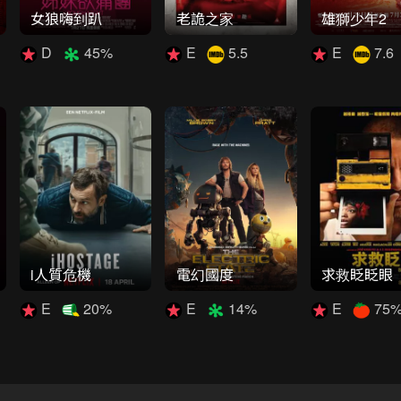
女狼嗨到趴
老詭之家
雄獅少年2
D
45%
E
5.5
E
7.6
i人質危機
電幻國度
求救眨眨眼
E
20%
E
14%
E
75