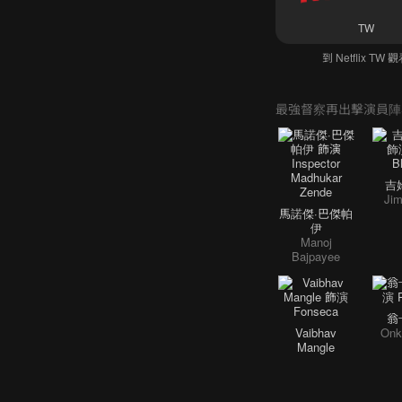
TW
到 Netflix TW 
最強督察再出擊演員陣
吉
Jim
馬諾傑·巴傑帕
伊
Manoj
Bajpayee
翁
Vaibhav
Onk
Mangle