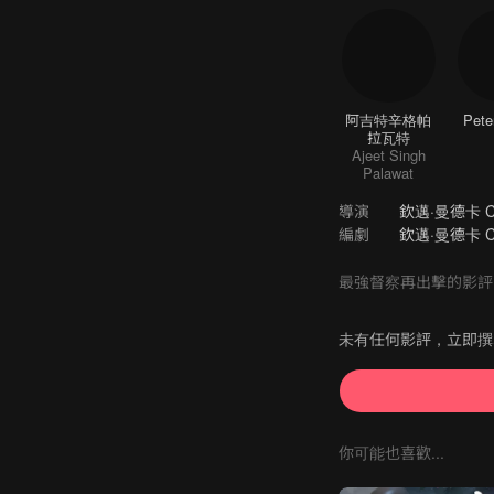
阿吉特辛格帕
Pete
拉瓦特
Ajeet Singh
Palawat
導演
欽邁·曼德卡 Chin
編劇
欽邁·曼德卡 Chi
最強督察再出擊的影評
未有任何影評，立即撰
你可能也喜歡...