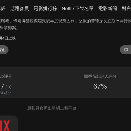
影評
活躍會員
電影排行榜
Netflix下架名單
電影新聞
對白
連環殺手卡爾博赫拉傑越獄後再度現身孟買，堅毅的曾德探長立刻展開行
緝拿歸案。
9月4日上映
看過
Db評分
爛番茄影評人評分
.7
67%
/10
24 評分
最強督察再出擊網上看平台