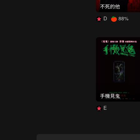
不死的他
D
88%
手機見鬼
E