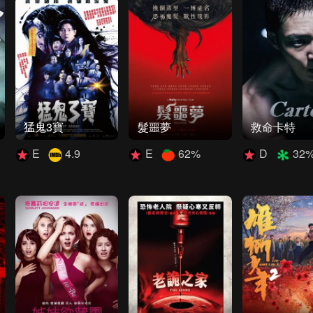
猛鬼3寶
髮噩夢
救命卡特
E
4.9
E
62%
D
32