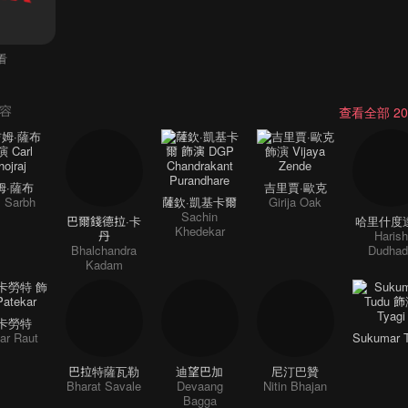
觀看
容
查看全部 2
姆·薩布
吉里賈·歐克
 Sarbh
薩欽·凱基卡爾
Girija Oak
Sachin
巴爾錢德拉·卡
哈里什度
Khedekar
丹
Harish
Bhalchandra
Dudhad
Kadam
卡勞特
ar Raut
Sukumar 
巴拉特薩瓦勒
迪望巴加
尼汀巴贊
Bharat Savale
Devaang
Nitin Bhajan
Bagga