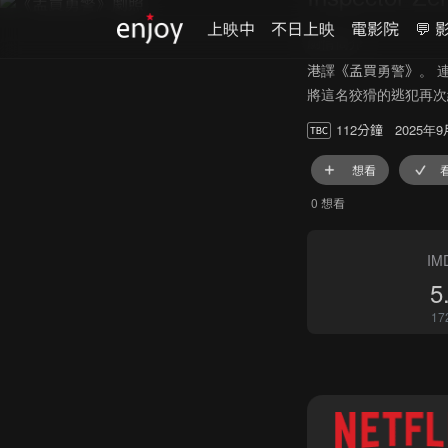
上映中
不日上映
電影院
💬 
劇情簡介
港譯《孟買勇警》。 
將這名狡猾的逃犯再次
112分鐘
2025年
想看
0 想看
IM
5
17