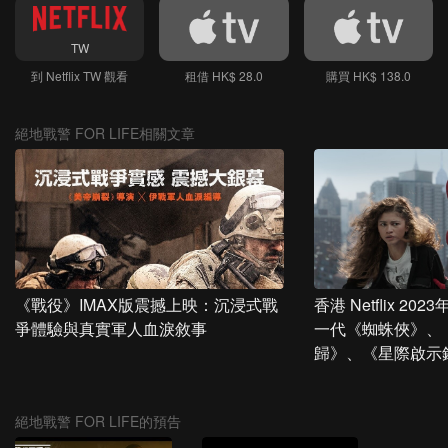
TW
到 Netflix TW 觀看
租借 HK$ 28.0
購買 HK$ 138.0
絕地戰警 FOR LIFE相關文章
《戰役》IMAX版震撼上映：沉浸式戰
香港 Netflix 2
爭體驗與真實軍人血淚敘事
一代《蜘蛛俠》、
歸》、《星際啟示
絕地戰警 FOR LIFE的預告