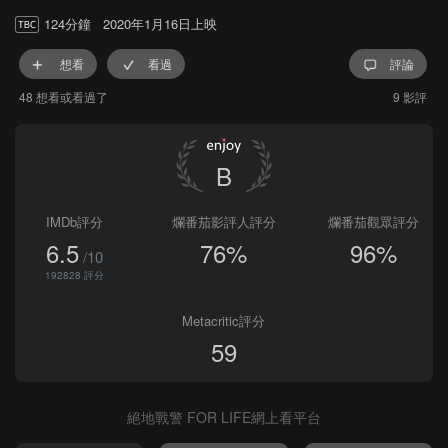
124分鐘
2020年1月16日上映
想看
看過
評論
48 想看或看過了
9 影評
B
IMDb評分
爛番茄影評人評分
爛番茄觀眾評分
6.5
76%
96%
/10
192828 評分
Metacritic評分
59
絕地戰警 FOR LIFE網上看平台