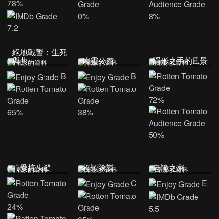
78%
0%
8%
7.2
絕地戰警：生死
與共
幽靈公館
隱形之手的風景
B
B
72%
65%
38%
50%
真愛搞失蹤
複製陰謀
老詭之家
C
E
24%
5.5