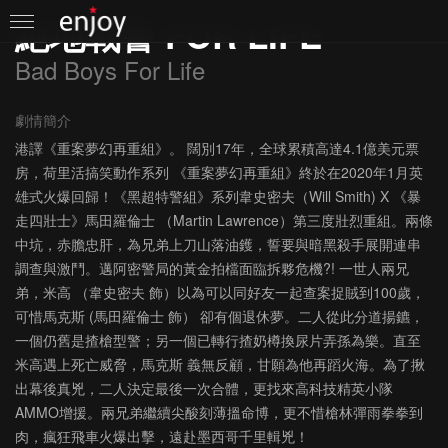
絕地戰警 FOR LIFE
Bad Boys For Life
劇情簡介
港譯《重案夢幻再重組》。 闊別17年，全球累積高達4.1億美元票
房，荷里活搞笑動作系列 《重案夢幻再重組》終於在2020年1月英
雄式火爆回歸！《黑超特警組》系列韋史密夫（Will Smith) X 《暴
走四壯士》馬田羅倫士 （Martin Lawrence）第三度壯烈重組。兩條
中坑，赤膽忠肝，為兄弟上刀山落油鑊，誓要與暗黑殺手展開連串
調查與激鬥。邁阿密警局的黃金拍檔面臨拆夥危機?! 一世人兩兄
弟，米高 （韋史密夫 飾）以為可以同好友一起查案捉賊到100歲，
可惜馬克斯 (馬田羅倫士 飾） 卻有個退休夢。二人從此分道揚鑣，
一個仍舊是揸槍型警；另一個已轉行揸奶樽換尿片弄孫為樂。直至
米高遇上死亡威脅，馬克斯 義無反顧，甘願為他再蹈火海。為了揪
出幕後真兇，二人決定最後一次合體，更找來高科技精英小隊
AMMO增援。兩兄弟繼續尖酸刻薄搵命博，更不惜槍林彈雨拳拳到
肉，瘋狂飛車火爆出擊，遠赴墨西哥千里輯兇！