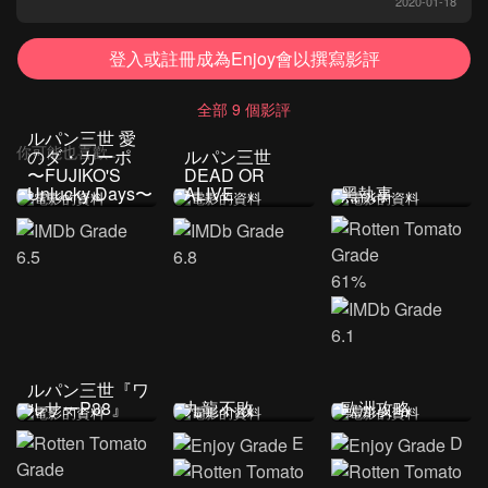
2020-01-18
登入或註冊成為Enjoy會以撰寫影評
全部 9 個影評
ルパン三世 愛
你可能也喜歡...
のダ・カーポ
ルパン三世
〜FUJIKO'S
DEAD OR
Unlucky Days〜
ALIVE
黑執事
6.5
6.8
61%
6.1
ルパン三世『ワ
ルサーP38』
九龍不敗
歐洲攻略
E
D