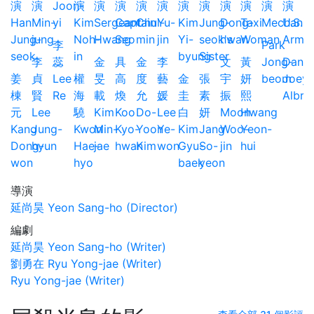
李
Park
李
蕊
金
具
金
李
文
黃
Jong-
Danie
姜
貞
Lee
權
旻
高
度
藝
金
張
宇
妍
beom
Joey
棟
賢
Re
海
載
煥
允
媛
圭
素
振
熙
Albri
元
Lee
驍
Kim
Koo
Do-
Lee
白
妍
Moon
Hwang
Kang
Jung-
Kwon
Min-
Kyo-
Yoon
Ye-
Kim
Jang
Woo-
Yeon-
Dong-
hyun
Hae-
jae
hwan
Kim
won
Gyu-
So-
jin
hui
won
hyo
baek
yeon
導演
延尚昊 Yeon Sang-ho (Director)
編劇
延尚昊 Yeon Sang-ho (Writer)
劉勇在 Ryu Yong-jae (Writer)
Ryu Yong-jae (Writer)