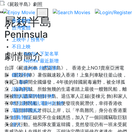
HK
屍殺半島
香港繁體
台灣繁體
Peninsula
上映中 / 預售中
不日上映
劇情簡介
Netflix 下架名單
Netflix 最近新增
台譯《屍速列車：感染半島》。 香港史上NO.1賣座亞洲電
iTunes 熱門電影
影《屍殺列車》暑假飆速殺入香港！上集列車駛往釜山後，
戲院列表
喪屍病毒瞬間全國爆發，4年後的韓國屍毒遍野，被全球孤
💬 影評
立，淪為死城。所餘無幾的生還者踏上最後一艘難民船，離
活躍會員
開被世人遺棄的朝鮮半島。退伍軍人正錫(姜棟元 飾)和家人
香港電影即時排行榜
有幸登上難民船，但一上船便發現喪屍潛伏，幸得香港收
本月最受關注電影排行榜
容，這批韓國人才得以上岸，以「半島難民」身分在香港重
電影新聞熱話
新生活。但正錫受不住金錢誘惑，加入了一個回國竊取巨額
經典對白
美金的行動。他和隊友重返韓國，竟然發現仍有一班未受屍
登入
毒感染的人在掙扎求存，正錫決定帶這班倖存者逃生，他們