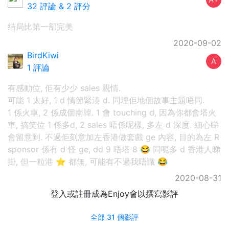
32 評論
&
2 評分
结局比第一部完美
2020-09-02
BirdKiwi
A
1 評論
有感動位, 佢有少少 sales 親情.
可能 1 太好, 1 d 情節緊湊 d. 同埋佢地個故事主題唔同.
1 係火車, 2 係成個南韓. 1 會 touching d, 因為你都會塔火
車, 搞笑位 1 係多d, 2 sales 唔係呢樣, 多左 d 深度. 細心睇
會留意到. 不過佢刻意加左香港做套戲 ge 內容, 目的為左 R
sponsor 係有 d 怪 ge, dd 9 唔塔 8 😂 同呃多 d 香港人睇
掛, 但一粒港 ⭐️ 都無, 可能有不過我唔識 😂
2020-08-31
登入或註冊成為Enjoy會以撰寫影評
全部 31 個影評