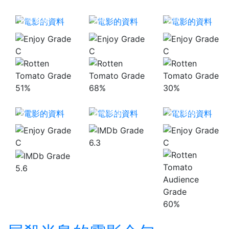
密室逃殺
獸獵
鯊餌
C
C
C
51%
68%
30%
守護巨星的天
使
盜墓同盟
咒術屍戰
C
6.3
C
5.6
60%