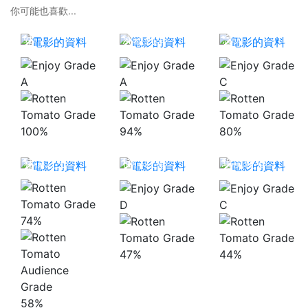
你可能也喜歡...
屍殺前傳: 首爾
站
屍殺列車
念力
A
A
C
100%
94%
80%
豬玀之王
極悍巨鯊
驅魔使者
D
C
74%
47%
44%
58%