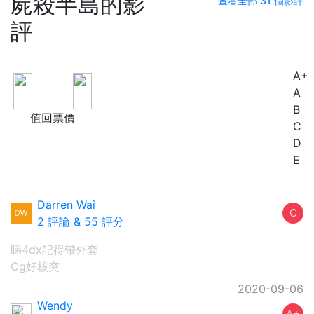
屍殺半島的影
查看全部 31 個影評
評
A+
B
A
B
值回票價
C
D
E
Darren Wai
C
2 評論
&
55 評分
睇4dx記得帶外套
Cg好核突
2020-09-06
Wendy
A+