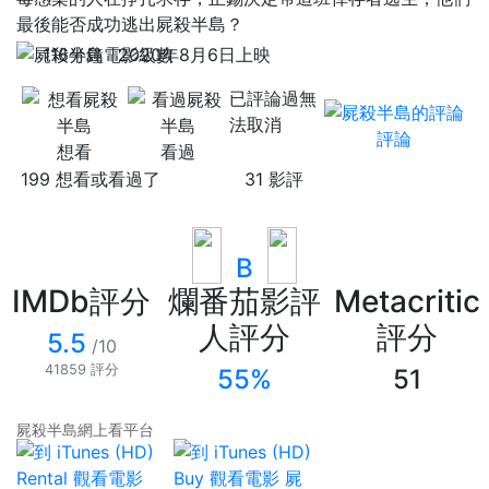
最後能否成功逃出屍殺半島？
116分鐘
2020年8月6日上映
已評論過無
法取消
評論
想看
看過
199 想看或看過了
31 影評
B
IMDb評分
爛番茄影評
Metacritic
人評分
評分
5.5
/10
41859 評分
55%
51
屍殺半島網上看平台