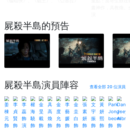
《蝙蝠俠》、《貓王》、《亞基拉》
重點：當寄生獸在
畫神作，具教煥、
演
屍殺半島的預告
屍殺半島演員陣容
查看全部 20 位演員