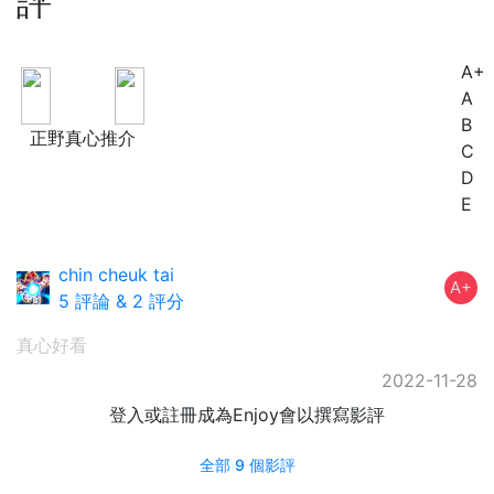
評
A+
A
A
B
正野真心推介
C
D
E
chin cheuk tai
A+
5 評論
&
2 評分
真心好看
2022-11-28
登入或註冊成為Enjoy會以撰寫影評
全部 9 個影評