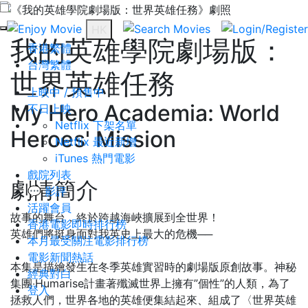
HK
我的英雄學院劇場版：
香港繁體
台灣繁體
世界英雄任務
上映中 / 預售中
My Hero Academia: World
不日上映
Netflix 下架名單
Heroes' Mission
Netflix 最近新增
iTunes 熱門電影
戲院列表
劇情簡介
💬 影評
活躍會員
故事的舞台，終於跨越海峽擴展到全世界！
香港電影即時排行榜
英雄們將挺身面對我英史上最大的危機──
本月最受關注電影排行榜
電影新聞熱話
本集是描繪發生在冬季英雄實習時的劇場版原創故事。神秘
經典對白
集團‧Humarise計畫著殲滅世界上擁有”個性”的人類，為了
登入
拯救人們，世界各地的英雄便集結起來、組成了〈世界英雄