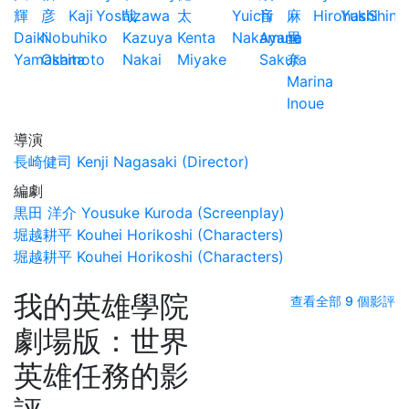
輝
彦
Kaji
Yoshizawa
哉
太
Yuichi
音
麻
Hirohashi
Yuki
Shind
Daiki
Nobuhiko
Kazuya
Kenta
Nakamura
Ayane
里
Yamashita
Okamoto
Nakai
Miyake
Sakura
奈
Marina
Inoue
導演
長崎健司 Kenji Nagasaki (Director)
編劇
黒田 洋介 Yousuke Kuroda (Screenplay)
堀越耕平 Kouhei Horikoshi (Characters)
堀越耕平 Kouhei Horikoshi (Characters)
我的英雄學院
查看全部 9 個影評
劇場版：世界
英雄任務的影