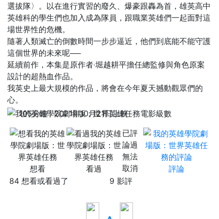
選拔隊〉。以在進行實習的廢久、爆豪跟轟為首，雄英高中
英雄科的學生們也加入成為隊員，跟職業英雄們一起面對這
場世界性的危機。
隨著人類滅亡的倒數時間一步步逼近，他們到底能不能守護
這個世界的未來呢──
延續前作，本集是原作者‧堀越耕平擔任總監修與角色原案
設計的超熱血作品。
我英史上最大規模的作品，將會在今年夏天撼動觀眾們的
心。
105分鐘
2021年10月21日上映
已評
論過
無法
取消
想看
看過
評論
84 想看或看過了
9 影評