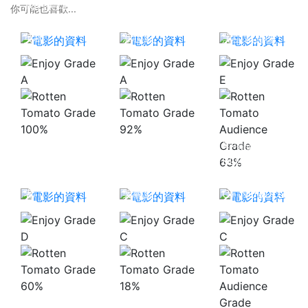
我的英雄學
我的英雄學院
你可能也喜歡...
院：兩個人的
劇場版：英雄
超人/沙讚！：
英雄
新世紀
黑亞當歸來
A
A
E
100%
92%
劇場版
BLEACH
63%
哥斯拉：噬星
星球大戰：複
MEMORIES
者
製戰紀
OF NOBODY
D
C
C
60%
18%