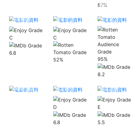
青春豬頭少年
87%
Overlord：漆
不會夢到懷夢
黑的英雄
泡泡
美少女
C
C
6.8
95%
52%
在地下城尋求
銀河英雄伝説
邂逅是否搞錯
8.2
Die Neue
了什麼 –獵戶
These 策謀 1
座之箭–
老詭之家
D
E
6.8
5.5