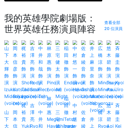
我的英雄學院劇場版：
查看全部
世界英雄任務演員陣容
20 位演員
林
稲
梶
吉
原
田
中
広
悠
斉
山
岡
裕
澤
中
惠
三
徹
村
佐
橋
木
藤
下
本
貴
亮
井
Megumi
宅
Tetsu
悠
倉
井
涼
碧
圭
大
信
Yuki
Ryo
和
Hayashibara
健
Inada
一
綾
上
Ryou
Aoi
Kei