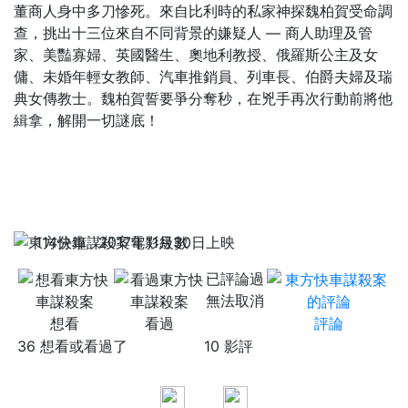
董商人身中多刀慘死。來自比利時的私家神探魏柏賀受命調
查，挑出十三位來自不同背景的嫌疑人 –– 商人助理及管
家、美豔寡婦、英國醫生、奧地利教授、俄羅斯公主及女
傭、未婚年輕女教師、汽車推銷員、列車長、伯爵夫婦及瑞
典女傳教士。魏柏賀誓要爭分奪秒，在兇手再次行動前將他
緝拿，解開一切謎底！
114分鐘
2017年11月30日上映
已評論過
無法取消
想看
看過
評論
36 想看或看過了
10 影評