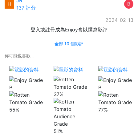
JR
B
137 評分
2024-02-13
登入或註冊成為Enjoy會以撰寫影評
全部 10 個影評
你可能也喜歡...
驚天諜變：魅
影特攻
非常衝突
雷神奇俠
B
B
37%
55%
77%
51%