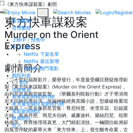
HK
東方快車謀殺案
香港繁體
台灣繁體
Murder on the Orient
上映中 / 預售中
Express
不日上映
Netflix 下架名單
Netflix 最近新增
劇情簡介
iTunes 熱門電影
戲院列表
「二十世紀福斯影片」榮譽發行，年度最受矚目懸疑推理鉅
💬 影評
製《東方快車謀殺案》(Murder on the Orient Express)，
活躍會員
由列尼史葛殿堂級監製，《華爾基利暗殺行動》才子導演簡
香港電影即時排行榜
尼夫伯納自導自演，改編神級經典英國小說，型爆破格重現
本月最受關注電影排行榜
大銀幕！一眾金像群星雲集：尊尼特普、米雪菲花、彭妮露
電影新聞熱話
古絲、茱迪丹慈、簡尼夫伯納、威廉迪科、黛絲烈尼、祖斯
經典對白
格德等，齊齊推理尋真兇，大鬥精彩演技。一輛開往歐洲卻
登入
因風雪停駛的豪華火車「東方快車」上，發生離奇命案，古