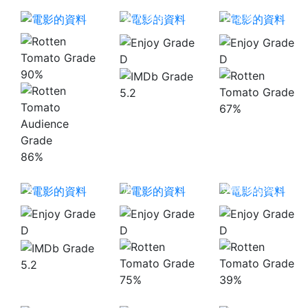
路德探長：落
殺人預言
日之殤
D
D
90%
5.2
67%
86%
拉普拉斯的魔
賊眉賊眼大酒
女
店
蜘蛛頭監獄
D
D
D
5.2
75%
39%
變形金剛：終