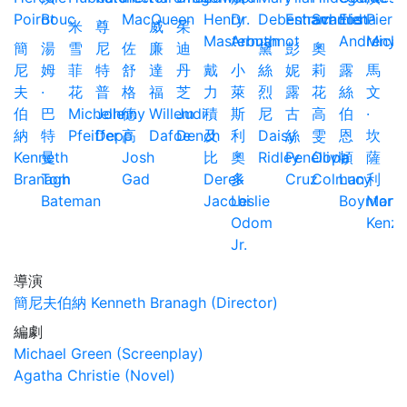
米
尊
威
茱
簡
湯
雪
尼
佐
廉
迪
黛
彭
奧
尼
姆
菲
特
舒
達
丹
戴
小
絲
妮
莉
露
馬
夫
·
花
普
格
福
芝
力
萊
烈
露
花
絲
文
伯
巴
Michelle
Johnny
德
Willem
Judi
積
斯
尼
古
高
伯
·
納
特
Pfeiffer
Depp
高
Dafoe
Dench
及
利
Daisy
絲
雯
恩
坎
Kenneth
曼
Josh
比
奧
Ridley
Penélope
Olivia
頓
薩
Branagh
Tom
Gad
Derek
多
Cruz
Colman
Lucy
利
Bateman
Jacobi
Leslie
Boynton
Marw
Odom
Kenza
Jr.
導演
簡尼夫伯納 Kenneth Branagh (Director)
編劇
Michael Green (Screenplay)
Agatha Christie (Novel)