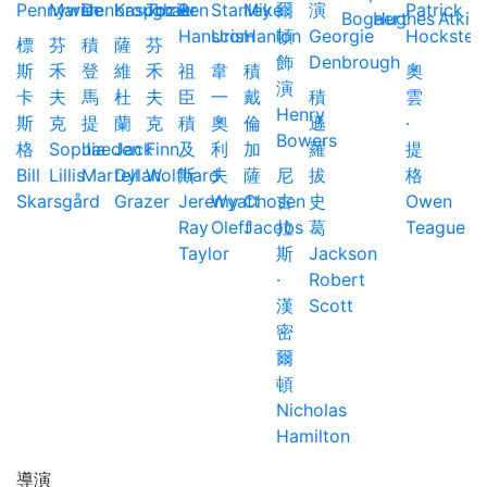
Bogaert
Hughes
Atkin
標
芬
積
薩
芬
斯
禾
登
維
禾
祖
韋
積
奧
卡
夫
馬
杜
夫
臣
一
戴
積
雲
斯
克
提
蘭
克
積
奧
倫
遜
·
格
Sophia
Jaeden
Jack
Finn
及
利
加
羅
提
Bill
Lillis
Martell
Dylan
Wolfhard
斯
夫
薩
尼
拔
格
Skarsgård
Grazer
Jeremy
Wyatt
Chosen
古
史
Owen
Ray
Oleff
Jacobs
拉
葛
Teague
Taylor
斯
Jackson
·
Robert
漢
Scott
密
爾
頓
Nicholas
Hamilton
導演