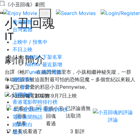
HK
小丑回魂
香港繁體
台灣繁體
IT
上映中 / 預售中
不日上映
劇情簡介
Netflix 下架名單
Netflix 最近新增
台譯《牠》。 在緬因州德里市，小孩相繼神秘失蹤，一群
iTunes 熱門電影
年幼的孩童被迫面對最可怕的恐怖惡魔 – 多個世紀以來殺人
戲院列表
暴力惡行纍纍的邪惡小丑Pennywise。
💬 影評
活躍會員
135分鐘
2017年9月7日上映
香港電影即時排行榜
已評論過無
本月最受關注電影排行榜
法取消
電影新聞熱話
評論
想看
看過
經典對白
17 想看或看過了
3 影評
登入