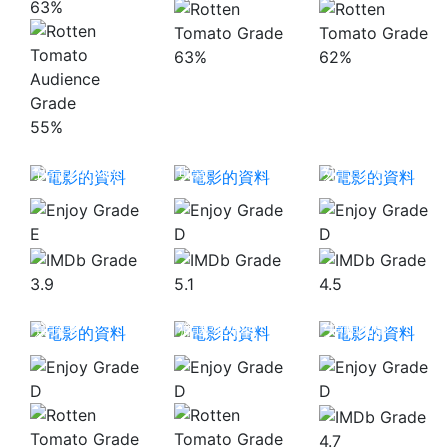
63%
63%
62%
55%
失衡凶間之罪
致命24小時
與殺
死亡立方
E
D
D
3.9
5.1
4.5
窺探者
獵逃生死戰
失衡凶間
D
D
D
4.7