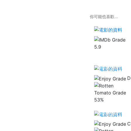
你可能也喜歡...
僕は妹に恋をす
る
5.9
無敵安樂窩
D
53%
無敵貓劍俠
C