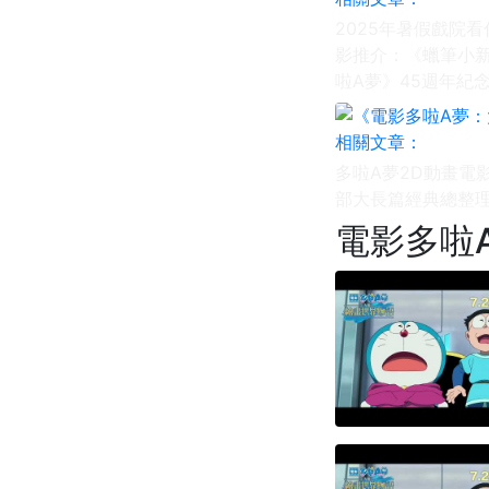
2025年暑假戲院
影推介：《蠟筆小
啦A夢》45週年紀
多啦A夢2D動畫電
部大長篇經典總整
電影多啦