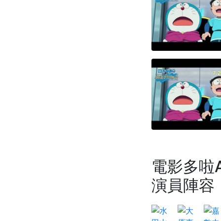
電影多啦
演員陣容