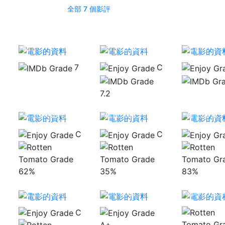
全部 7 個影評
電影多啦A
多啦A夢：大雄
多啦A夢：大雄
新‧大雄與
的秘密道具博物
的新魔界大冒險
團～振翅吧
館
~7人之魔法使~
使們～
7
C
7.2
鬼靈精怪大酒店
3：怪獸旅行團
鯊膽大話王
長毛雪寶
C
C
62%
35%
83%
太空也入樽
小小夜曲
海岬的迷
C