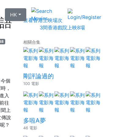
HK
語
查看香港上映場次
3間香港戲院上映8場
38
相關合集
剛評論過的
，今個
100 電影
課時，
進入
前往
新聞上
亡傳說
多啦A夢
界呢？
46 電影