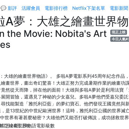
💬 影評
活躍會員
電影排行榜
Netflix下架名單
電影新聞
啦A夢：大雄之繪畫世界物
 the Movie: Nobita's Art
現正上映
今日人氣#
les
：大雄的繪畫世界物語》。 多啦A夢電影系列45周年紀念作品
入繪畫世界，畫出奇幻驚喜！大雄正努力完成暑期作業的繪畫功
片竟然從天而降，掉在他的面前！大雄與多啦A夢於是利用法寶「
界展開冒險，還遇見了神秘的少女嘉兒。多啦A夢他們受嘉兒委託
，尋找能製造「雅托利亞藍」的夢幻寶石。他們發現王國竟然與
，是13世紀的中世紀歐洲世界！這時，雅托利亞公國的世界滅
畫中世界有著甚麼秘密？大雄他們又能否打破傳說，成功拯救世
5年7月24日上映