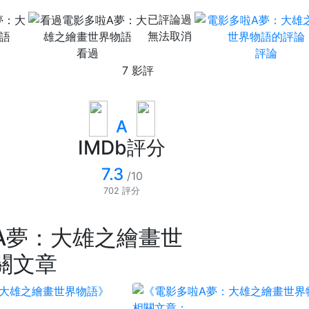
已評論過
無法取消
看過
評論
7 影評
A
IMDb評分
7.3
/10
702 評分
A夢：大雄之繪畫世
關文章