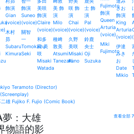
木村
關智
昴
一
和多
種﨑
久野
鈴鹿
Miki
Subaru
Tomokazu
田 美
敦美
美咲
央士
伊達
Fujimoto
i
Kimura
Seki
咲
Atsumi
Misaki
Oji
みき
azu
Misaki
Tanezaki
Kuno
Suzuka
お
Watada
Date
Mikio
yo Teramoto (Director)
 (Screenplay)
Fujiko F. Fujio (Comic Book)
A夢：大雄
查看全部 
界物語的影