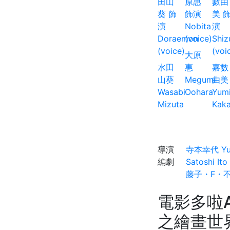
大原
水田
惠
嘉數
山葵
Megumi
由美
Wasabi
Oohara
Yum
Mizuta
Kak
導演
寺本幸代 Yuki
編劇
Satoshi Ito
藤子・F・不二雄 
電影多啦
之繪畫世