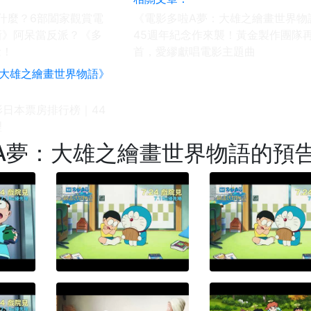
看什麼？6部闔家觀賞電
《電影多啦A夢：大雄之繪畫世界物
新》阿呆當反派？《多
45週年紀念作來襲！黃金製作團隊
念！
首，愛繆獻唱電影主題曲
影日本票房排行榜｜44
理
A夢：大雄之繪畫世界物語的預