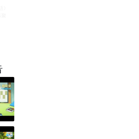
語》
再聚
告