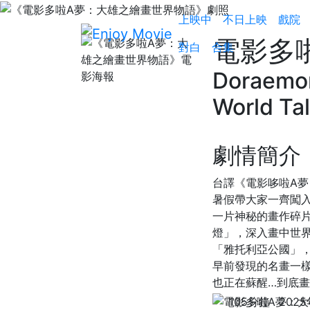
上映中
不日上映
戲院
電影多
對白
合集
Doraemon
World Ta
劇情簡介
台譯《電影哆啦A夢
暑假帶大家一齊闖
一片神秘的畫作碎
燈」，深入畫中世
「雅托利亞公國」
早前發現的名畫一樣
也正在蘇醒…到底
105分鐘
202