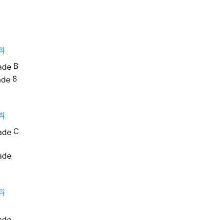
夢：
鐵人兵
 天
B
8
C
途之家