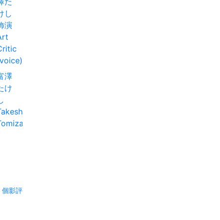
富澤
たけ
し
Takeshi
Tomizawa
7 個影評