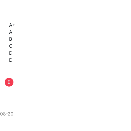
A+
A
B
C
D
E
B
08-20