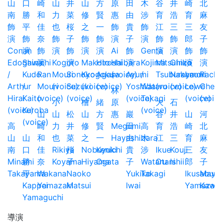
林
小
檜
緒
原
大
石
山
山
松
山
方
惠
巖
谷
井
山
河
高
崎
力
井
修
賢
Megumi
田
高
育
浩
崎
北
山
山
和
也
菜
之
一
Hayashibara
由
木
江
三
育
麻
南
口
佳
Rikiya
桜
Nobuyuki
Kenichi
貴
涉
Ikue
Kouji
三
友
Minami
勝
奈
Koyama
子
Hiyama
Ogata
子
Wataru
Otani
Ishii
郎
子
Takayama
平
Wakana
Naoko
Yukiko
Takagi
Ikusaburo
Mayu
Kappei
Yamazaki
Matsui
Iwai
Yamazaki
Kawak
Yamaguchi
導演