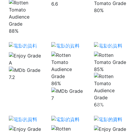
6.6
80%
88%
名偵探柯南：
名偵探柯南：
漆黑的追跡者
純黑的惡夢
神勇敢死隊
A
85%
7.2
86%
7
歌之☆王子殿
名偵探柯南：
68%
名偵探柯南：
下♪真愛
100萬美元的
緋色的彈丸
KINGDOM
五稜星