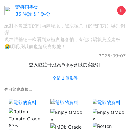
蕾娜同學✿︎
E
36 評論
&
1 評分
絕對不會重看的柯南劇場版，被京極真（的戰鬥力）嚇到倒
彈
現在跟基德一樣看到京極真都會怕，有他出場就荒腔走板
😭明明我以前也超級喜歡他！
2025-09-07
登入或註冊成為Enjoy會以撰寫影評
全部 2 個影評
你可能也喜歡...
蝙蝠俠：鬼影
名偵探柯南：
名偵探柯南：
之戰
沉默的15分鐘
零的執行人
B
A
83%