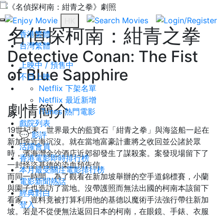
HK
名偵探柯南：紺青之拳
香港繁體
台灣繁體
Detective Conan: The Fist
上映中 / 預售中
of Blue Sapphire
不日上映
Netflix 下架名單
Netflix 最近新增
劇情簡介
iTunes 熱門電影
戲院列表
19世紀末，世界最大的藍寶石「紺青之拳」與海盜船一起在
💬 影評
新加坡近海沉沒。就在當地富豪計畫將之收回並公諸於眾
活躍會員
時，濱海灣金沙酒店近郊卻發生了謀殺案。案發現場留下了
香港電影即時排行榜
一封怪盜基德的染血預告信。
本月最受關注電影排行榜
而同一時間，為了觀看在新加坡舉辦的空手道錦標賽，小蘭
電影新聞熱話
與園子也造訪了當地。沒帶護照而無法出國的柯南本該留下
經典對白
看家，豈料竟被打算利用他的基德以魔術手法強行帶往新加
登入
坡。若是不從便無法返回日本的柯南，在眼鏡、手錶、衣服