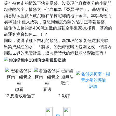
等全被奪走的情況下決定喬裝。沒發現他真實身分的小蘭問
起他的名字，情急之下他自稱為「亞瑟‧平井」。基德得到
消息顯示藍寶石就沉睡在某棟宅邸的地下金庫。本以為輕而
易舉就能 侵入成功，沒想到極度危險的陷阱正等著基德。
擋住他去路的是400戰無敗的最強空手道家‧京極真。基德的
命運究竟會如何……！？
同時，彷彿某種不吉利的預兆，新加坡的象徵‧魚尾獅竟噴
出染成鮮紅的水！「獅城」的光輝被暗火包圍之夜，伴隨著
撼動世界的黑暗計畫，邁向新時代的鐘聲即將響徹雲霄！
109分鐘
2019年8月15日上映
已評論
過無法
取消
評論
想看
看過
17 想看或看過了
2 影評