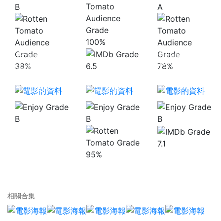
B
A
100%
劇場版 歌之☆
劇場版
王子殿下♪真
PSYCHO-
38%
6.5
78%
愛ST☆RISH
龍珠超劇場版:
PASS 心靈判
TOURS
超級英雄
官
B
B
B
7.1
95%
相關合集