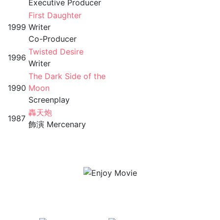
Executive Producer
First Daughter
1999
Writer
Co-Producer
Twisted Desire
1996
Writer
The Dark Side of the
1990
Moon
Screenplay
轟天炮
1987
飾演 Mercenary
有齊 Netflix、iTunes、香港戲院場次
及座位資訊、及用戶評分等資訊。