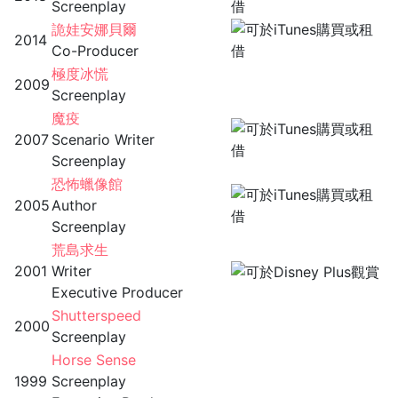
Screenplay
詭娃安娜貝爾
2014
Co-Producer
極度冰慌
2009
Screenplay
魔疫
2007
Scenario Writer
Screenplay
恐怖蠟像館
2005
Author
Screenplay
荒島求生
2001
Writer
Executive Producer
Shutterspeed
2000
Screenplay
Horse Sense
1999
Screenplay