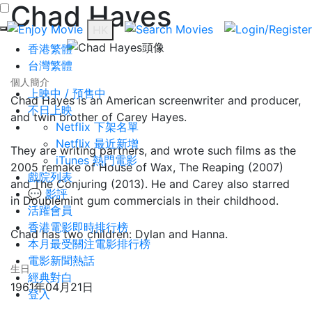
Chad Hayes
HK
香港繁體
台灣繁體
個人簡介
上映中 / 預售中
Chad Hayes is an American screenwriter and producer,
不日上映
and twin brother of Carey Hayes.
Netflix 下架名單
Netflix 最近新增
They are writing partners, and wrote such films as the
iTunes 熱門電影
2005 remake of House of Wax, The Reaping (2007)
戲院列表
and The Conjuring (2013). He and Carey also starred
💬 影評
in Doublemint gum commercials in their childhood.
活躍會員
香港電影即時排行榜
Chad has two children: Dylan and Hanna.
本月最受關注電影排行榜
電影新聞熱話
生日
經典對白
1961年04月21日
登入