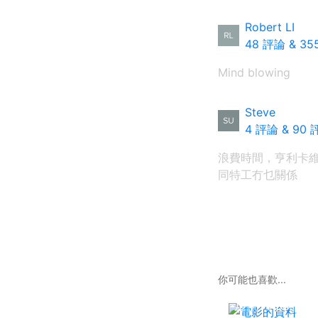
Robert LI
48 評論
&
35
Mind blowing
Steve
4 評論
&
90 
浪費時間，亨利卡
同特工冇乜關係
你可能也喜歡...
ルパン三世『ワ
ルサーP38』