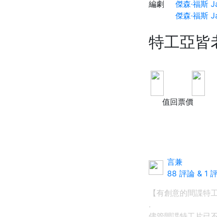
編劇
傑森·福斯 Jas
傑森·福斯 Jas
特工亞皆
B
值回票價
言兼
88 評論
&
1 
【有創意的間諜特工
.
儘管間諜特工片已