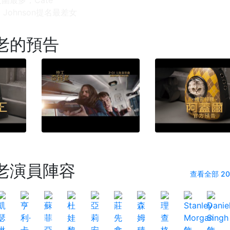
ta Johnson提名最差女
老的預告
老演員陣容
查看全部 2