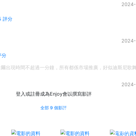
2024-
5 評分
2024-
評分
維爾出現時間不超過一分鐘，所有都係市場推廣，好似迪斯尼歌
2024-
登入或註冊成為Enjoy會以撰寫影評
ルパン三世 愛
全部 9 個影評
のダ・カーポ
〜FUJIKO'S
Unlucky Days
〜
普羅米亞