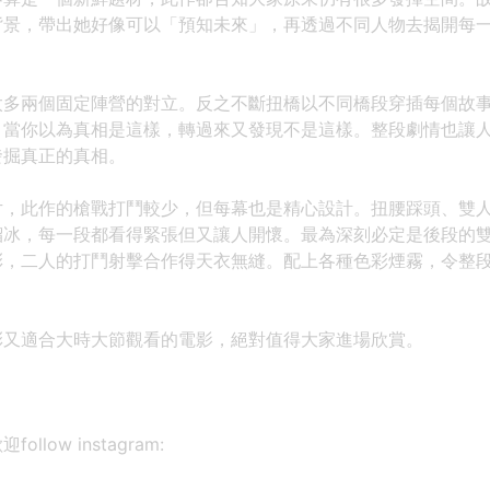
背景，帶出她好像可以「預知未來」，再透過不同人物去揭開每
太多兩個固定陣營的對立。反之不斷扭橋以不同橋段穿插每個故
。當你以為真相是這樣，轉過來又發現不是這樣。整段劇情也讓
發掘真正的真相。
片，此作的槍戰打鬥較少，但每幕也是精心設計。扭腰踩頭、雙
溜冰，每一段都看得緊張但又讓人開懷。最為深刻必定是後段的
彩，二人的打鬥射擊合作得天衣無縫。配上各種色彩煙霧，令整
彩又適合大時大節觀看的電影，絕對值得大家進場欣賞。
low instagram: