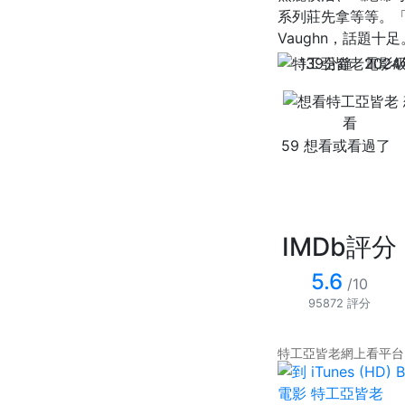
系列莊先拿等等。「天
Vaughn，話題十足
139分鐘
202
看
59 想看或看過了
IMDb評分
5.6
/10
95872 評分
特工亞皆老網上看平台