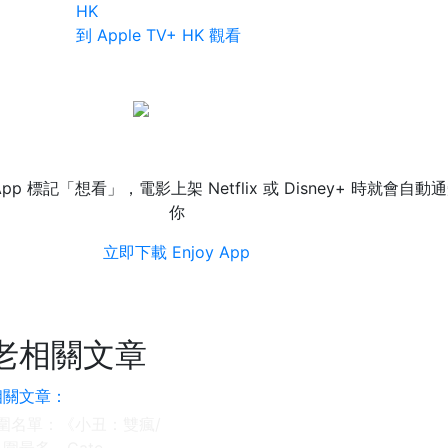
HK
到 Apple TV+ HK 觀看
想要《特工亞皆老》上架通知?
 App 標記「想看」，電影上架 Netflix 或 Disney+ 時就會自動
你
立即下載 Enjoy App
老相關文章
入圍名單：《小丑：雙瘋/
圍最多，Cate