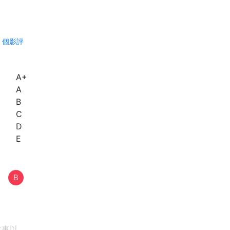
 個影評
A+
A
B
C
D
E
B
故事以