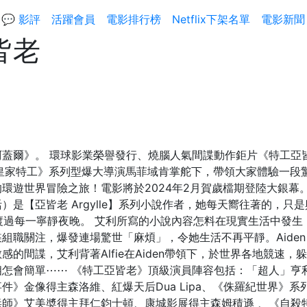
💬 影評
活躍會員
電影排行榜
Netflix下架名單
電影新聞
皆老
阿蓋爾》。 環球影業榮譽發行、燒腦人氣間諜動作鉅片《特工亞
，在《皇家特工》系列型爆大導演馬菲域肯掌舵下，帶領大家體驗一段
環遊世界冒險之旅！電影將於2024年2月賀歲檔期登陸大銀幕。
）是【亞皆老 Argylle】系列小說作者，她每天嚮往著的，只
家裡渡過每一寧靜夜晚。 艾利所寫的小說內容怎料在現實生活中發生
組職關注，爆發連場驚世「麻煩」，令她生活不再平靜。Aide
感的間諜，艾利背著Alfie在Aiden帶領下，於世界各地競速，
相怎會簡單⋯⋯ 《特工亞皆老》頂級演員陣容包括：「超人」亨
件》金像得主森洛維、紅爆天后Dua Lipa、《侏羅紀世界》系
毒師》艾美奬得主拜仁鈞士頓、康城影展得主森姆積遜 、《自殺