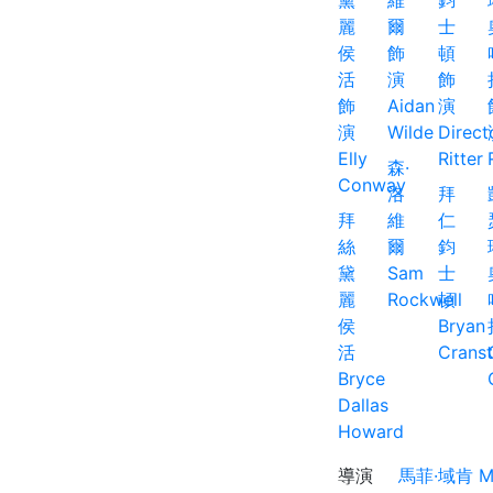
森·
洛
拜
拜
維
仁
絲
爾
鈞
黛
Sam
士
麗
Rockwell
頓
侯
Bryan
活
Crans
Bryce
Dallas
Howard
導演
馬菲·域肯 Mat