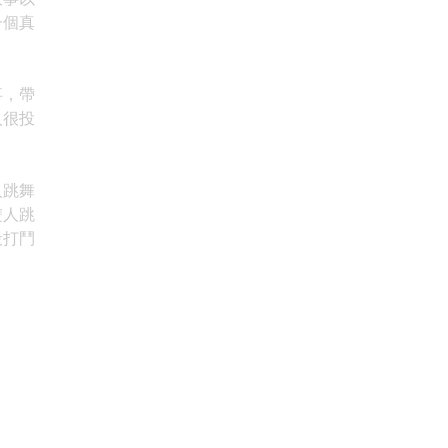
一個真
事，帶
人很投
人跳舞
雙人跳
段打鬥