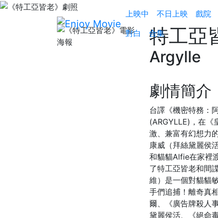
上映中
不日上映
戲院
特工亞
對白
合集
Argylle
劇情簡介
台譯《機密特務：
(ARGYLLE)
激、兼富有幻想力的
康威（拜絲黛麗侯活
和貓貓Alfie在
了特工亞皆老和間諜
維）是一個對貓貓敏
手們追捕！離奇真
爾、《廣告牌殺人事
黛麗侯活、《絕命