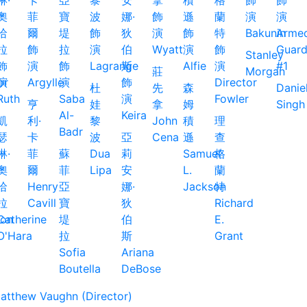
Stanley
莊
Morgan
杜
先
森
Danie
亨
娃
拿
姆
Singh
凱
利·
黎
John
積
理
瑟
卡
波
亞
Cena
遜
查
琳·
菲
蘇
Dua
莉
Samuel
格
奧
爾
菲
Lipa
安
L.
蘭
哈
Henry
亞
娜·
Jackson
特
拉
Cavill
寶
狄
Richard
ton
Catherine
堤
伯
E.
O'Hara
拉
斯
Grant
Sofia
Ariana
Boutella
DeBose
thew Vaughn (Director)