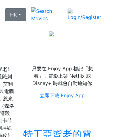
HK
想要《特工亞皆
老》上架通知?
只要在 Enjoy App 標記「想
皆老》
看」，電影上架 Netflix 或
驚險刺
Disney+ 時就會自動通知你
 艾利
是與電腦
立即下載 Enjoy App
，惹來
n（森洛
躲避殺
利卡菲
列拜絲
特工亞皆老的電
特攻》