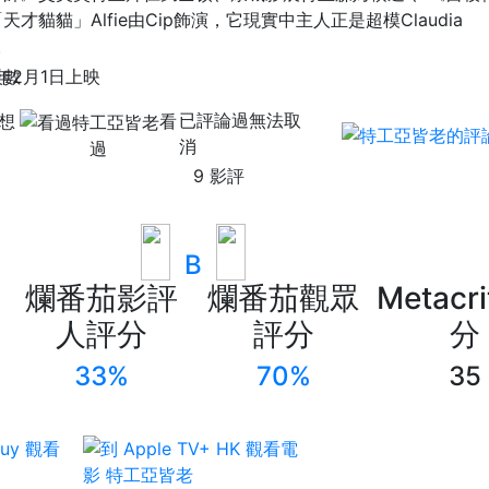
才貓貓」Alfie由Cip飾演，它現實中主人正是超模Claudia
。
4年2月1日上映
已評論過無法取
想
看
消
過
9 影評
B
爛番茄影評
爛番茄觀眾
Metacri
人評分
評分
分
33%
70%
35