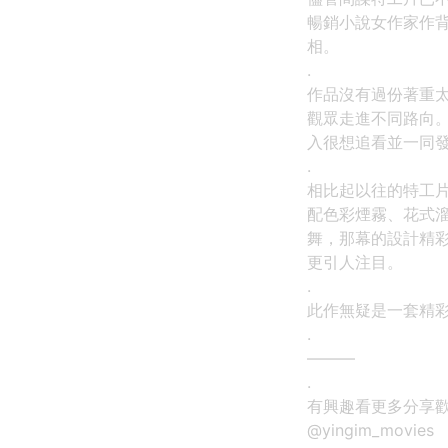
暢銷小說女作家作
相。
.
作品沒有過份著重
觀眾走進不同路向
入很想追看並一同
.
相比起以往的特工
配色彩煙霧、花式
舞，那幕的設計精
更引人注目。
.
此作無疑是一套精
.
———
.
有興趣看更多分享歡迎fol
@yingim_movies