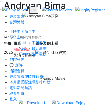
Andryan Bima
HK
香港繁體
台灣繁體
上映中 / 預售中
不日上映
Andryan Bima的電影作品
Netflix 下架名單
年份
電影
戲院及網上看
Netflix 最近新增
Alie's Home
2025
iTunes 熱門電影
飾演 Samuel
戲院列表
💬 影評
活躍會員
香港電影即時排行榜
本月最受關注電影排行榜
有齊 Netflix、iTunes、香港戲院場次
電影新聞熱話
及座位資訊、及用戶評分等資訊。
經典對白
登入